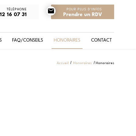
mail
TÉLÉPHONE
POUR PLUS D'INFOS
12 16 07 31
Prendre un RDV
S
FAQ/CONSEILS
HONORAIRES
CONTACT
Accueil
Honoraires
Honoraires