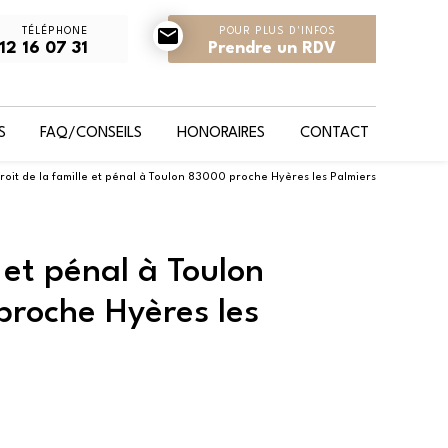
mail
TÉLÉPHONE
POUR PLUS D'INFOS
12 16 07 31
Prendre un RDV
S
FAQ/CONSEILS
HONORAIRES
CONTACT
roit de la famille et pénal à Toulon 83000 proche Hyères les Palmiers
 et pénal à Toulon
proche Hyères les