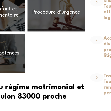
Mis
Tou
fant et
Procédure d'urgence
att
mentaire
lo
Ac
div
pro
pétences
lit
Tra
Tou
du régime matrimonial et
rem
per
oulon 83000 proche