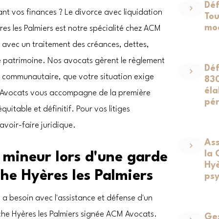
Déf
ant vos finances ? Le divorce avec liquidation
Tou
mod
s les Palmiers est notre spécialité chez ACM
s avec un traitement des créances, dettes,
 patrimoine. Nos avocats gèrent le règlement
Déf
t communautaire, que votre situation exige
830
éla
M Avocats vous accompagne de la première
pé
uitable et définitif. Pour vos litiges
avoir-faire juridique.
Ass
la 
 mineur lors d'une garde
Hyè
he Hyères les Palmiers
psy
l a besoin avec l'assistance et défense d'un
he Hyères les Palmiers signée ACM Avocats.
Ges