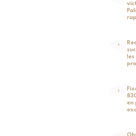
vic
Pal
rap
Rec
suc
les
pro
Fix
830
en 
exc
Obt