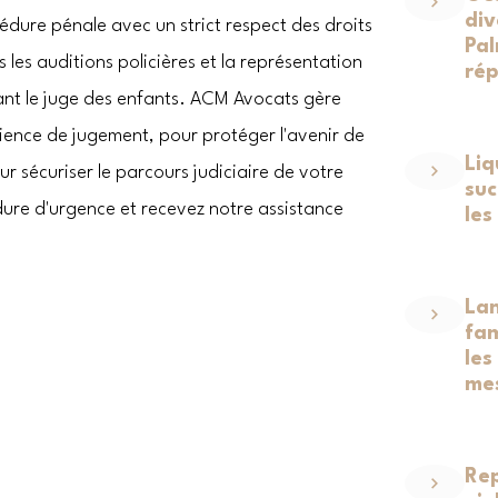
div
édure pénale avec un strict respect des droits
Pal
 les auditions policières et la représentation
rép
vant le juge des enfants. ACM Avocats gère
ience de jugement, pour protéger l'avenir de
Liq
r sécuriser le parcours judiciaire de votre
suc
dure d'urgence et recevez notre assistance
les
Lan
fam
les
mes
Rep