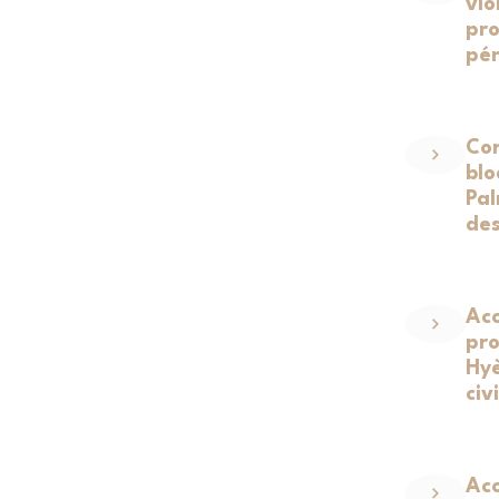
vio
pro
pén
Con
blo
Pal
des
Ac
pro
Hyè
civ
Ac