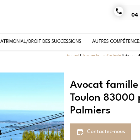
phone
04 
MATRIMONIAL/DROIT DES SUCCESSIONS
AUTRES COMPÉTENCE
Accueil
>
Nos secteurs d'activité
> Avocat d
Avocat famille
Toulon 83000 
Palmiers
edit_calendar
Contactez-nous