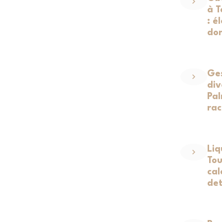
à T
: é
dom
Ges
div
Pal
rac
Liq
Tou
cal
de